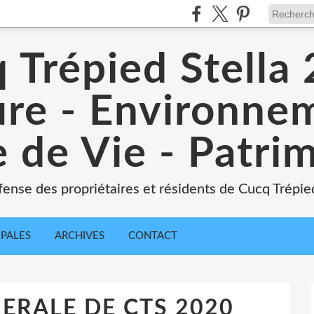
 Trépied Stella
re - Environne
 de Vie - Patri
ense des propriétaires et résidents de Cucq Trépied
IPALES
ARCHIVES
CONTACT
ERALE DE CTS 2020