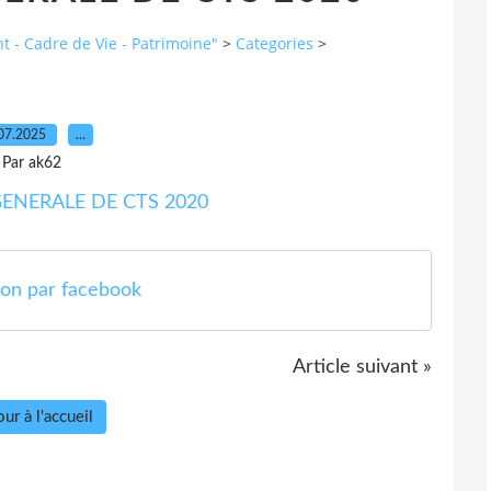
 - Cadre de Vie - Patrimoine"
>
Categories
>
07.2025
…
Par ak62
ion par facebook
Article suivant »
ur à l'accueil