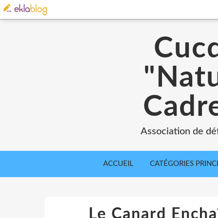
Cucq
"Natu
Cadre
Association de déf
ACCUEIL
CATÉGORIES PRINC
Le Canard Enchaî