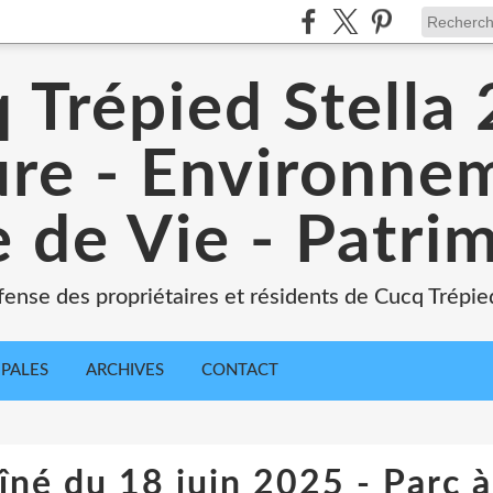
 Trépied Stella
re - Environne
 de Vie - Patri
ense des propriétaires et résidents de Cucq Trépied
IPALES
ARCHIVES
CONTACT
né du 18 juin 2025 - Parc à