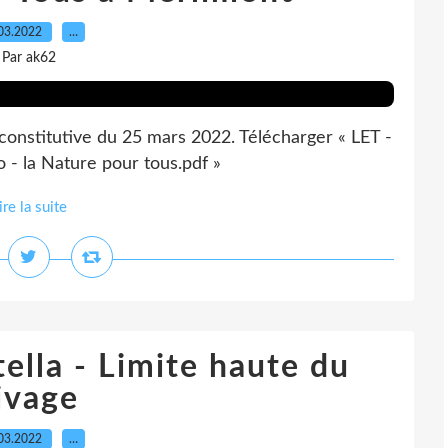
03.2022
…
Par ak62
onstitutive du 25 mars 2022. Télécharger « LET -
- la Nature pour tous.pdf »
ire la suite
ella - Limite haute du
ivage
03.2022
…