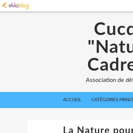
Cucq
"Natu
Cadre
Association de déf
ACCUEIL
CATÉGORIES PRINC
La Nature pou