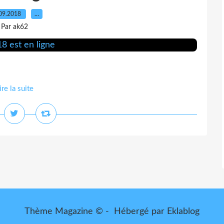
09.2018
…
Par ak62
ire la suite
Thème Magazine © - Hébergé par
Eklablog