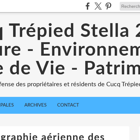
 Trépied Stella
re - Environne
 de Vie - Patri
ense des propriétaires et résidents de Cucq Trépied
IPALES
ARCHIVES
CONTACT
raphie aérienne des