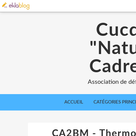
Cucq
"Natu
Cadre
Association de déf
ACCUEIL
CATÉGORIES PRINC
CA2BM - Thermog