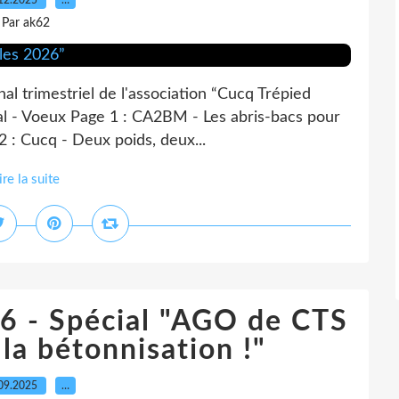
12.2025
…
Par ak62
nal trimestriel de l'association “Cucq Trépied
al - Voeux Page 1 : CA2BM - Les abris-bacs pour
 2 : Cucq - Deux poids, deux...
ire la suite
 96 - Spécial "AGO de CTS
la bétonnisation !"
09.2025
…