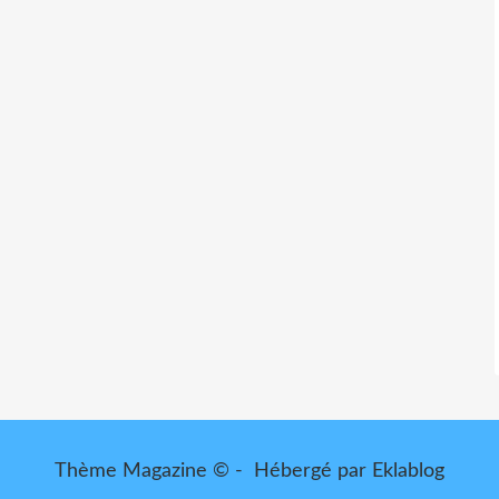
Thème Magazine © - Hébergé par
Eklablog