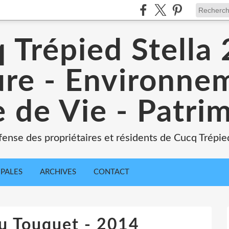
 Trépied Stella
re - Environne
 de Vie - Patri
ense des propriétaires et résidents de Cucq Trépied
IPALES
ARCHIVES
CONTACT
u Touquet - 2014