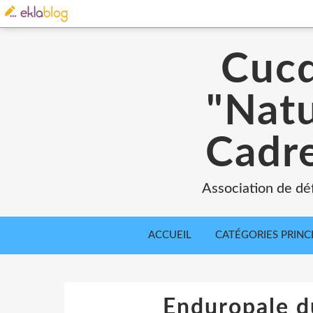
Cucq
"Natu
Cadre
Association de déf
ACCUEIL
CATÉGORIES PRINC
Enduropale d