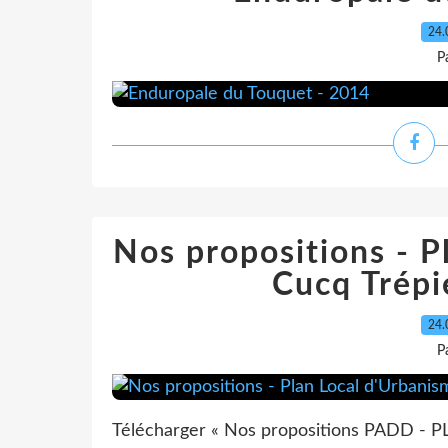
24.
P
Nos propositions - P
Cucq Trépi
24.
P
Télécharger « Nos propositions PADD - PLU