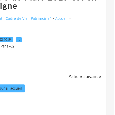
ligne
 - Cadre de Vie - Patrimoine"
>
Accueil
>
03.2019
…
Par ak62
Article suivant »
ur à l'accueil