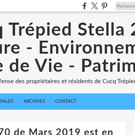
 Trépied Stella
re - Environne
 de Vie - Patri
ense des propriétaires et résidents de Cucq Trépied
IPALES
ARCHIVES
CONTACT
° 70 de Mars 2019 est en