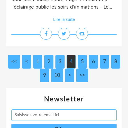
l'éclairage public les soirs d'animations - Le...
Lire la suite
<<
<
1
2
3
4
5
6
7
8
9
10
20
>
>>
Newsletter