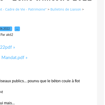
 - Cadre de Vie - Patrimoine"
>
Bulletins de Liaison
>
06.2022
…
Par ak62
022pdf »
- Mandat.pdf »
seaux publics... pourvu que le béton coule à flot
BM
i mais...